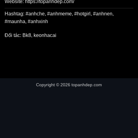
Website: https://topanhdep.com/
Hashtag: #anhche, #anhmeme, #hotgirl, #anhnen,
#maunha, #anhxinh
Đối tác:
Bk8
,
keonhacai
Copyright © 2026 topanhdep.com