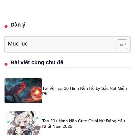
Dàn ý
Mục lục
Bài viết cùng chủ đề
Tải Về Top 20 Hình Nền Hồ Ly Sắc Nét Miễn
Phí
Top 20+ Hình Nền Cute Chibi Nữ Đáng Yêu
Nhất Năm 2025